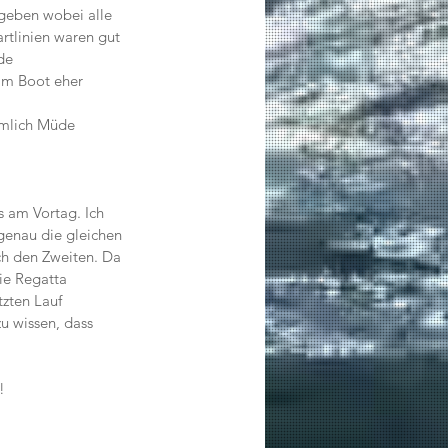
geben wobei alle 
rtlinien waren gut 
de 
im Boot eher 
emlich Müde 
 am Vortag. Ich 
 genau die gleichen 
ch den Zweiten. Da 
ie Regatta 
zten Lauf 
u wissen, dass 
!