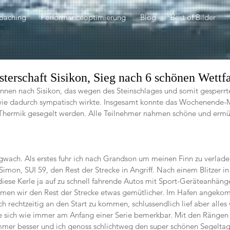
oaching
Performanceoptimierung
Blog
Best of Bilder
erschaft Sisikon, Sieg nach 6 schönen Wettfa
runnen nach Sisikon, das wegen des Steinschlages und somit gesperrt
dwie dadurch sympatisch wirkte. Insgesamt konnte das Wochenende
 Thermik gesegelt werden. Alle Teilnehmer nahmen schöne und erm
gwach. Als erstes fuhr ich nach Grandson um meinen Finn zu verladen
mon, SUI 59, den Rest der Strecke in Angriff. Nach einem Blitzer in
diese Kerle ja auf zu schnell fahrende Autos mit Sport-Geräteanhän
ahmen wir den Rest der Strecke etwas gemütlicher. Im Hafen angeko
 rechtzeitig an den Start zu kommen, schlussendlich lief aber alles 
 sich wie immer am Anfang einer Serie bemerkbar. Mit den Rängen 3
mer besser und ich genoss schlichtweg den super schönen Segeltag