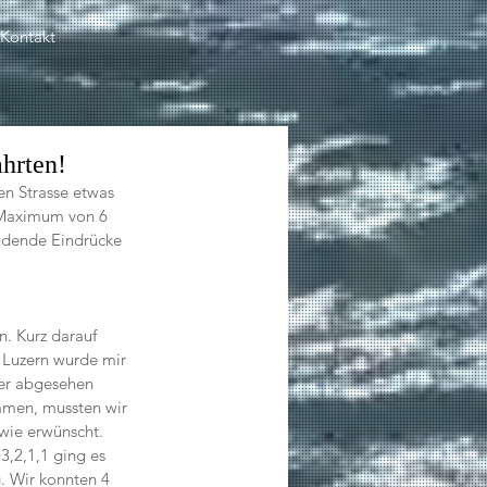
Kontakt
hrten!
en Strasse etwas 
-Maximum von 6 
üdende Eindrücke 
. Kurz darauf 
 Luzern wurde mir 
ger abgesehen 
mmen, mussten wir 
wie erwünscht. 
,2,1,1 ging es 
. Wir konnten 4 