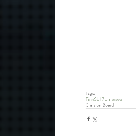
Tags:
Finn
SUI 7
Urnersee
Chris on Board