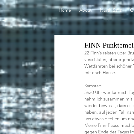
Home
About
North Sails
C
FINN Punktemeist
22 Finn's reisten über B
verschlafen, aber irgen
Wettfahrten bei schöner
mit nach Hause. 
Samstag
5h30 Uhr war für mich Ta
nahm ich zusammen mit Si
wieder bewusst, dass es 
haben, auf jeden Fall n
uns etwas beeilen um noch
Meine Finn-Pause machte
gegen Ende des Tages im