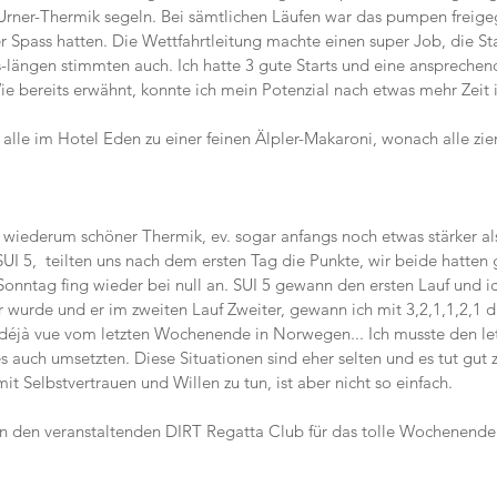
Urner-Thermik segeln. Bei sämtlichen Läufen war das pumpen freige
 Spass hatten. Die Wettfahrtleitung machte einen super Job, die Sta
s-längen stimmten auch. Ich hatte 3 gute Starts und eine ansprechen
e bereits erwähnt, konnte ich mein Potenzial nach etwas mehr Zeit 
alle im Hotel Eden zu einer feinen Älpler-Makaroni, wonach alle zi
wiederum schöner Thermik, ev. sogar anfangs noch etwas stärker als
UI 5,  teilten uns nach dem ersten Tag die Punkte, wir beide hatten
onntag fing wieder bei null an. SUI 5 gewann den ersten Lauf und i
r wurde und er im zweiten Lauf Zweiter, gewann ich mit 3,2,1,1,2,1 d
 déjà vue vom letzten Wochenende in Norwegen... Ich musste den let
 auch umsetzten. Diese Situationen sind eher selten und es tut gut z
it Selbstvertrauen und Willen zu tun, ist aber nicht so einfach. 
 den veranstaltenden DIRT Regatta Club für das tolle Wochenende