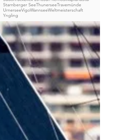
Starnberger See
Thunersee
Travemünde
Urnersee
Vigo
Wannsee
Weltmeisterschaft
Yngling