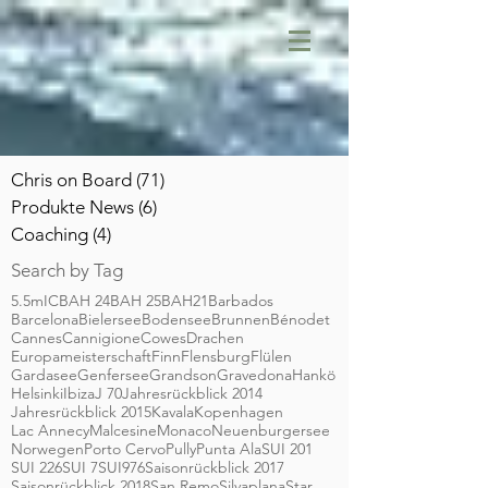
Chris on Board
(71)
71 Beiträge
Produkte News
(6)
6 Beiträge
Coaching
(4)
4 Beiträge
Search by Tag
5.5mIC
BAH 24
BAH 25
BAH21
Barbados
Barcelona
Bielersee
Bodensee
Brunnen
Bénodet
Cannes
Cannigione
Cowes
Drachen
Europameisterschaft
Finn
Flensburg
Flülen
Gardasee
Genfersee
Grandson
Gravedona
Hankö
Helsinki
Ibiza
J 70
Jahresrückblick 2014
Jahresrückblick 2015
Kavala
Kopenhagen
Lac Annecy
Malcesine
Monaco
Neuenburgersee
Norwegen
Porto Cervo
Pully
Punta Ala
SUI 201
SUI 226
SUI 7
SUI976
Saisonrückblick 2017
Saisonrückblick 2018
San Remo
Silvaplana
Star