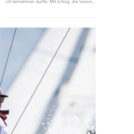
etliche Regatten auf dem Programm an denen
ich teilnehmen durfte. Mit Erfolg, die Saison
2025 bot damit noch einige Höhepunkte!
Schweizermeisterschaft im J-70 in Brunnen SUI,
Platz 15 von 30 Teams Régate Royale,
Französiche Meisterschaft im 5.5mIC in Cannes
FRA, Platz 1 von 9 Teams Menoni Trophy im
Finn in Malcesine ITA, Platz 3 von 78
Teilnehmern Herbstpreis im 5.5mIC in Thun SUI,
Platz 1 von 8 Teams Spanische Meisterschaft im
Finn i