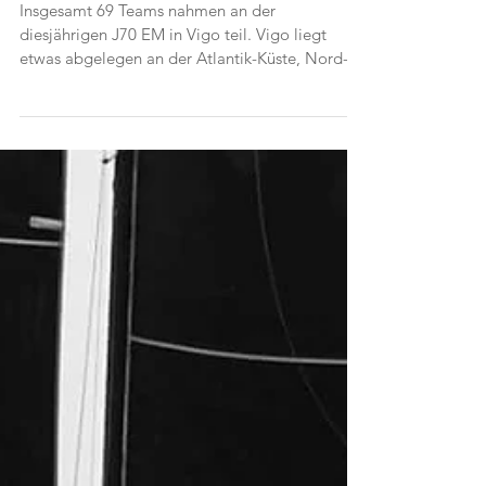
Vigo, Spanien, Rang 29 nach 13
Läufen!
Insgesamt 69 Teams nahmen an der
diesjährigen J70 EM in Vigo teil. Vigo liegt
etwas abgelegen an der Atlantik-Küste, Nord-
Westlich in...