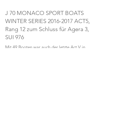
J 70 MONACO SPORT BOATS
WINTER SERIES 2016-2017 ACT5,
Rang 12 zum Schluss für Agera 3,
SUI 976
Mit 49 Booten war auch der letzte Act V in
Monaco ein beliebtes Reiseziel. Ich segelte
diesen Act wiederum mit Fredrik Hedlund und
seinem...