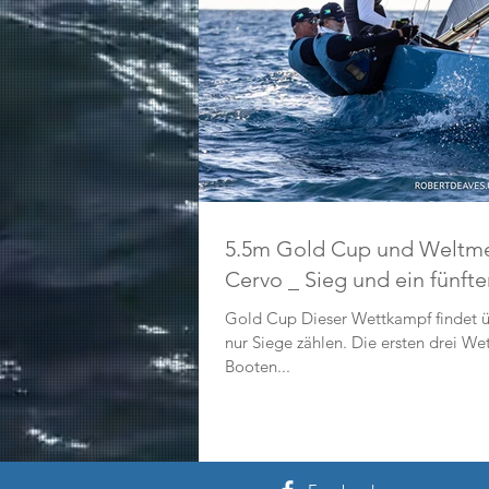
5.5m Gold Cup und Weltmei
Cervo _ Sieg und ein fünft
Gold Cup Dieser Wettkampf findet ü
nur Siege zählen. Die ersten drei We
Booten...