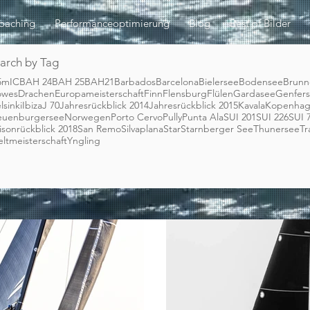
oaching
Performanceoptimierung
Blog
Best of Bilder
arch by Tag
5mIC
BAH 24
BAH 25
BAH21
Barbados
Barcelona
Bielersee
Bodensee
Brunn
owes
Drachen
Europameisterschaft
Finn
Flensburg
Flülen
Gardasee
Genfer
lsinki
Ibiza
J 70
Jahresrückblick 2014
Jahresrückblick 2015
Kavala
Kopenha
uenburgersee
Norwegen
Porto Cervo
Pully
Punta Ala
SUI 201
SUI 226
SUI 
isonrückblick 2018
San Remo
Silvaplana
Star
Starnberger See
Thunersee
T
ltmeisterschaft
Yngling