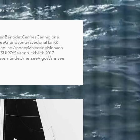
Kontakt
en
Bénodet
Cannes
Cannigione
see
Grandson
Gravedona
Hankö
gen
Lac Annecy
Malcesine
Monaco
7
SUI976
Saisonrückblick 2017
ravemünde
Urnersee
Vigo
Wannsee