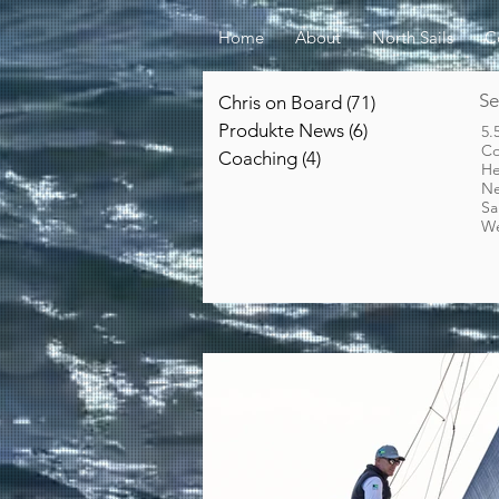
Home
About
North Sails
C
Se
Chris on Board
(71)
71 Beiträge
Produkte News
(6)
6 Beiträge
5.
C
Coaching
(4)
4 Beiträge
He
Ne
Sa
We