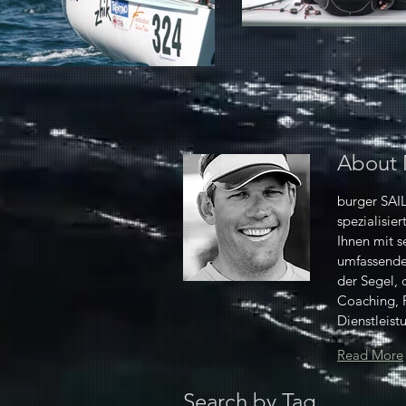
About
burger SAIL
spezialisie
Ihnen mit s
umfassende
der Segel, 
Coaching, 
Dienstleist
Read More
Search by Tag