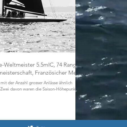
e-Weltmeister 5.5mIC, 74 Rang
meisterschaft, Französicher Mei
mit der Anzahl grosser Anlässe ähnlich
! Zwei davon waren die Saison-Höhepunkte