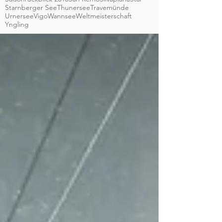
Starnberger See
Thunersee
Travemünde
Urnersee
Vigo
Wannsee
Weltmeisterschaft
Yngling