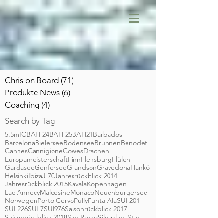
Chris on Board
(71)
71 Beiträge
Produkte News
(6)
6 Beiträge
Coaching
(4)
4 Beiträge
Search by Tag
5.5mIC
BAH 24
BAH 25
BAH21
Barbados
Barcelona
Bielersee
Bodensee
Brunnen
Bénodet
Cannes
Cannigione
Cowes
Drachen
Europameisterschaft
Finn
Flensburg
Flülen
Gardasee
Genfersee
Grandson
Gravedona
Hankö
Helsinki
Ibiza
J 70
Jahresrückblick 2014
Jahresrückblick 2015
Kavala
Kopenhagen
Lac Annecy
Malcesine
Monaco
Neuenburgersee
Norwegen
Porto Cervo
Pully
Punta Ala
SUI 201
SUI 226
SUI 7
SUI976
Saisonrückblick 2017
Saisonrückblick 2018
San Remo
Silvaplana
Star