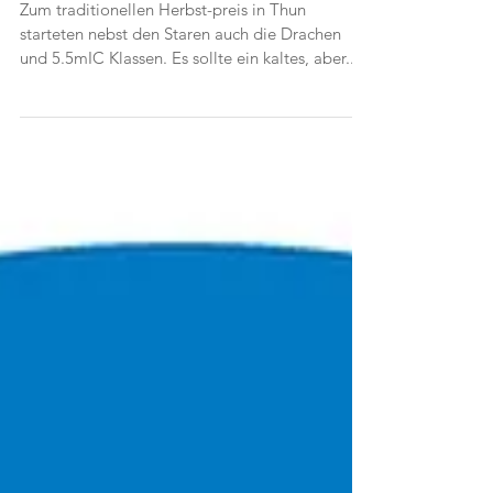
Wettfahrten
Zum traditionellen Herbst-preis in Thun
starteten nebst den Staren auch die Drachen
und 5.5mIC Klassen. Es sollte ein kaltes, aber...