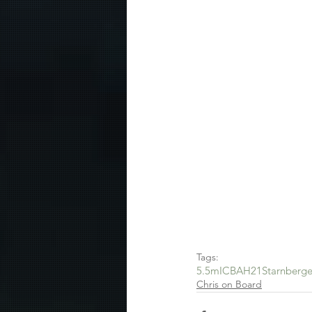
Tags:
5.5mIC
BAH21
Starnberge
Chris on Board