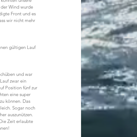
 konnten unsere 
, der Wind wurde 
igte Front und es 
ss wir nicht mehr 
inen gültigen Lauf 
Schüben und war 
Lauf zwar ein 
f Position fünf zur 
ten eine super 
zu können. Das 
leich. Sogar noch 
her auszunützen. 
ie Zeit erlaubte 
nnen!