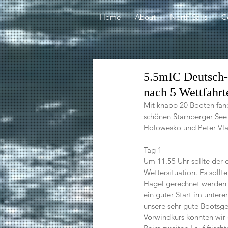
Home
About
North Sails
C
5.5mIC Deutsch- 
nach 5 Wettfahr
Mit knapp 20 Booten fand
schönen Starnberger See
Holowesko und Peter Vla
Tag 1
Um 11.55 Uhr sollte der e
Wettersituation. Es soll
Hagel gerechnet werden m
ein guter Start im unteren
unsere sehr gute Bootsge
Vorwindkurs konnten wir