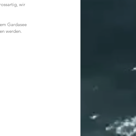
ssartig, wir 
 dem Gardasee 
en werden. 