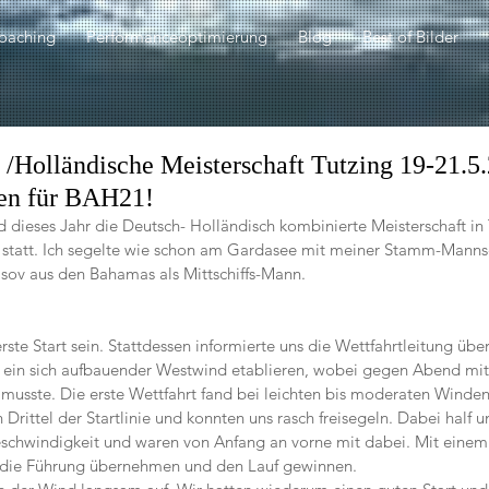
oaching
Performanceoptimierung
Blog
Best of Bilder
/Holländische Meisterschaft Tutzing 19-21.5.
ten für BAH21!
 dieses Jahr die Deutsch- Holländisch kombinierte Meisterschaft in
 statt. Ich segelte wie schon am Gardasee mit meiner Stamm-Manns
sov aus den Bahamas als Mittschiffs-Mann. 
rste Start sein. Stattdessen informierte uns die Wettfahrtleitung über
te ein sich aufbauender Westwind etablieren, wobei gegen Abend mi
usste. Die erste Wettfahrt fand bei leichten bis moderaten Winden 
 Drittel der Startlinie und konnten uns rasch freisegeln. Dabei half u
schwindigkeit und waren von Anfang an vorne mit dabei. Mit einem 
 die Führung übernehmen und den Lauf gewinnen. 