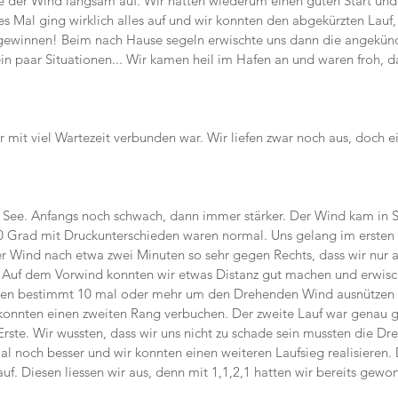
te der Wind langsam auf. Wir hatten wiederum einen guten Start und
es Mal ging wirklich alles auf und wir konnten den abgekürzten Lauf
 gewinnen! Beim nach Hause segeln erwischte uns dann die angekünd
in paar Situationen... Wir kamen heil im Hafen an und waren froh, da
r mit viel Wartezeit verbunden war. Wir liefen zwar noch aus, doch e
 
 See. Anfangs noch schwach, dann immer stärker. Der Wind kam in 
0 Grad mit Druckunterschieden waren normal. Uns gelang im ersten 
er Wind nach etwa zwei Minuten so sehr gegen Rechts, dass wir nur au
 Auf dem Vorwind konnten wir etwas Distanz gut machen und erwisch
ten bestimmt 10 mal oder mehr um den Drehenden Wind ausnützen 
konnten einen zweiten Rang verbuchen. Der zweite Lauf war genau g
rste. Wir wussten, dass wir uns nicht zu schade sein mussten die Dre
l noch besser und wir konnten einen weiteren Laufsieg realisieren. D
uf. Diesen liessen wir aus, denn mit 1,1,2,1 hatten wir bereits gewo