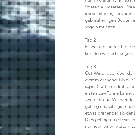
Beim zweiten Lauf frisch
Strategie umsetzen. Dies
immer stärker, souverän
gab auf einigen Booten e
segeln mussten.
Tag 2
Es war ein langer Tag, de
konnten wir nicht segeln.
Tag 3
Ost-Wind, quer über den
extrem drehend. Bis zu 5
super Start, nur drehte d
ersten Luv-Tonne kamen.
zweite Kreuz. Wir wende
gelang uns sehr gut und 
etwas drehender als der E
Dies gelang uns dieses ma
nur noch einen weitern La