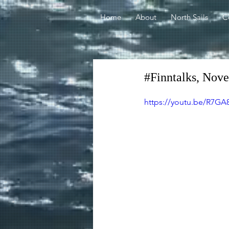
Home
About
North Sails
C
#Finntalks, Nov
https://youtu.be/R7