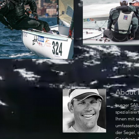
About
burger SAIL
spezialisie
Ihnen mit s
umfassende
der Segel, 