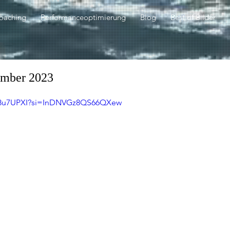
oaching
Performanceoptimierung
Blog
Best of Bilder
ember 2023
GA8u7UPXI?si=InDNVGz8QS66QXew